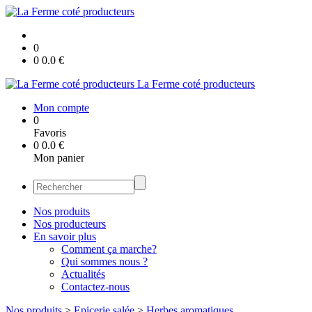
0
0
0.0
€
La Ferme coté producteurs
Mon compte
0
Favoris
0
0.0
€
Mon panier
Nos produits
Nos producteurs
En savoir plus
Comment ça marche?
Qui sommes nous ?
Actualités
Contactez-nous
Nos produits
>
Epicerie salée
>
Herbes aromatiques