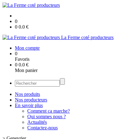
0
0
0.0
€
La Ferme coté producteurs
Mon compte
0
Favoris
0
0.0
€
Mon panier
Nos produits
Nos producteurs
En savoir plus
Comment ça marche?
Qui sommes nous ?
Actualités
Contactez-nous
>
Genevrier