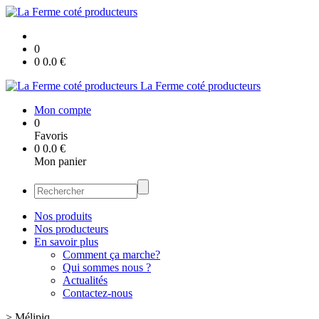
0
0
0.0
€
La Ferme coté producteurs
Mon compte
0
Favoris
0
0.0
€
Mon panier
Nos produits
Nos producteurs
En savoir plus
Comment ça marche?
Qui sommes nous ?
Actualités
Contactez-nous
>
Mélipiq