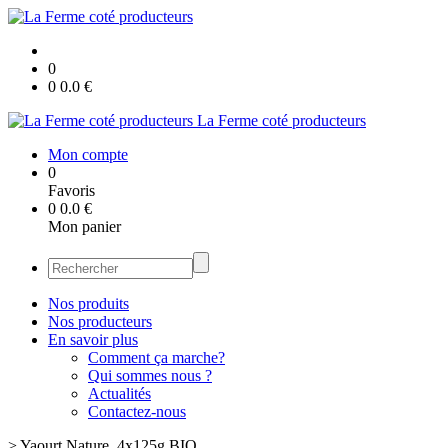
0
0
0.0
€
La Ferme coté producteurs
Mon compte
0
Favoris
0
0.0
€
Mon panier
Nos produits
Nos producteurs
En savoir plus
Comment ça marche?
Qui sommes nous ?
Actualités
Contactez-nous
>
Yaourt Nature, 4x125g BIO