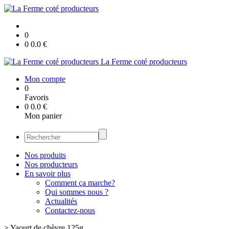
0
0
0.0
€
La Ferme coté producteurs
Mon compte
0
Favoris
0
0.0
€
Mon panier
Nos produits
Nos producteurs
En savoir plus
Comment ça marche?
Qui sommes nous ?
Actualités
Contactez-nous
>
Yaourt de chèvre 125g