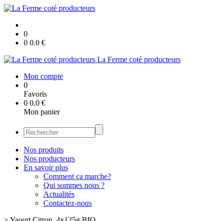
0
0
0.0
€
La Ferme coté producteurs
Mon compte
0
Favoris
0
0.0
€
Mon panier
Nos produits
Nos producteurs
En savoir plus
Comment ça marche?
Qui sommes nous ?
Actualités
Contactez-nous
>
Yaourt Citron, 4x125g BIO