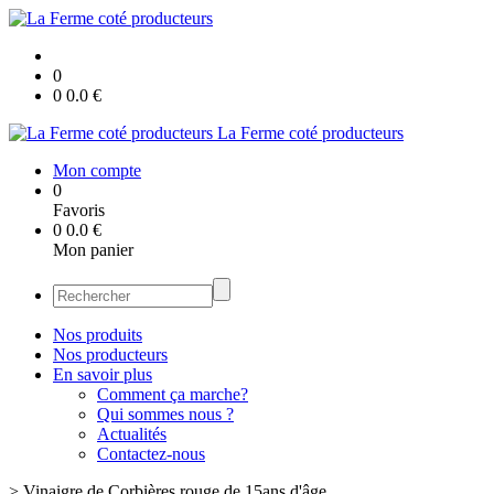
0
0
0.0
€
La Ferme coté producteurs
Mon compte
0
Favoris
0
0.0
€
Mon panier
Nos produits
Nos producteurs
En savoir plus
Comment ça marche?
Qui sommes nous ?
Actualités
Contactez-nous
>
Vinaigre de Corbières rouge de 15ans d'âge