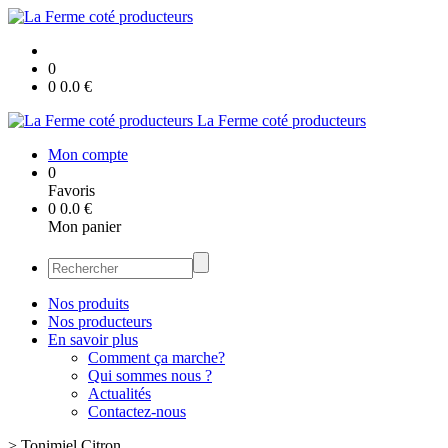
0
0
0.0
€
La Ferme coté producteurs
Mon compte
0
Favoris
0
0.0
€
Mon panier
Nos produits
Nos producteurs
En savoir plus
Comment ça marche?
Qui sommes nous ?
Actualités
Contactez-nous
>
Tonimiel Citron