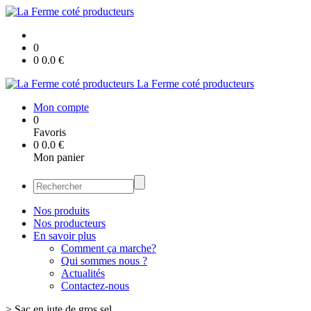
0
0
0.0
€
La Ferme coté producteurs
Mon compte
0
Favoris
0
0.0
€
Mon panier
Nos produits
Nos producteurs
En savoir plus
Comment ça marche?
Qui sommes nous ?
Actualités
Contactez-nous
>
Sac en jute de gros sel