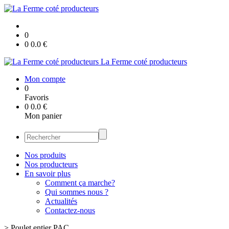
0
0
0.0
€
La Ferme coté producteurs
Mon compte
0
Favoris
0
0.0
€
Mon panier
Nos produits
Nos producteurs
En savoir plus
Comment ça marche?
Qui sommes nous ?
Actualités
Contactez-nous
>
Poulet entier PAC