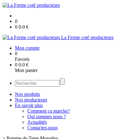
0
0
0.0
€
La Ferme coté producteurs
Mon compte
0
Favoris
0
0.0
€
Mon panier
Nos produits
Nos producteurs
En savoir plus
Comment ça marche?
Qui sommes nous ?
Actualités
Contactez-nous
>
Pomme de Terre Monalisa