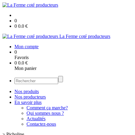
0
0
0.0
€
La Ferme coté producteurs
Mon compte
0
Favoris
0
0.0
€
Mon panier
Nos produits
Nos producteurs
En savoir plus
Comment ça marche?
Qui sommes nous ?
Actualités
Contactez-nous
>
Picholine