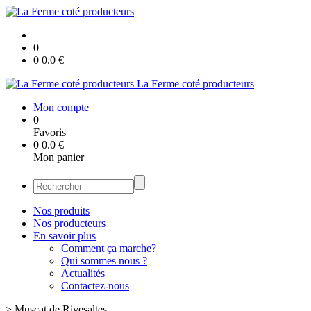
0
0
0.0
€
La Ferme coté producteurs
Mon compte
0
Favoris
0
0.0
€
Mon panier
Nos produits
Nos producteurs
En savoir plus
Comment ça marche?
Qui sommes nous ?
Actualités
Contactez-nous
>
Muscat de Rivesaltes