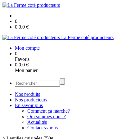
0
0
0.0
€
La Ferme coté producteurs
Mon compte
0
Favoris
0
0.0
€
Mon panier
Nos produits
Nos producteurs
En savoir plus
Comment ça marche?
Qui sommes nous ?
Actualités
Contactez-nous
>
Lentilles cuisinées 750g