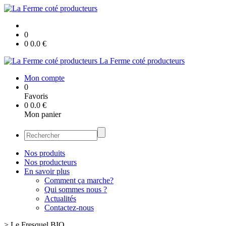
0
0
0.0
€
La Ferme coté producteurs
Mon compte
0
Favoris
0
0.0
€
Mon panier
Nos produits
Nos producteurs
En savoir plus
Comment ça marche?
Qui sommes nous ?
Actualités
Contactez-nous
>
Le Fresquel BIO