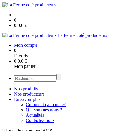
0
0
0.0
€
La Ferme coté producteurs
Mon compte
0
Favoris
0
0.0
€
Mon panier
Nos produits
Nos producteurs
En savoir plus
Comment ça marche?
Qui sommes nous ?
Actualités
Contactez-nous
>
Le C de Camplong AOP