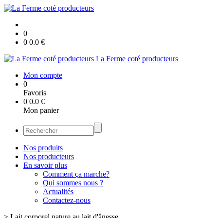
0
0
0.0
€
La Ferme coté producteurs
Mon compte
0
Favoris
0
0.0
€
Mon panier
Nos produits
Nos producteurs
En savoir plus
Comment ça marche?
Qui sommes nous ?
Actualités
Contactez-nous
>
Lait corporel nature au lait d'ânesse