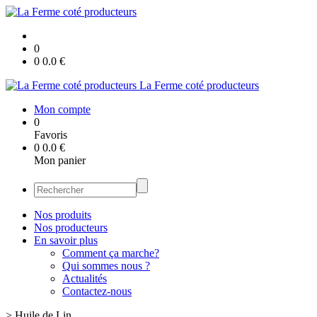
0
0
0.0
€
La Ferme coté producteurs
Mon compte
0
Favoris
0
0.0
€
Mon panier
Nos produits
Nos producteurs
En savoir plus
Comment ça marche?
Qui sommes nous ?
Actualités
Contactez-nous
>
Huile de Lin