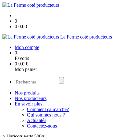
0
0
0.0
€
La Ferme coté producteurs
Mon compte
0
Favoris
0
0.0
€
Mon panier
Nos produits
Nos producteurs
En savoir plus
Comment ça marche?
Qui sommes nous ?
Actualités
Contactez-nous
>
Haricots verts 500g