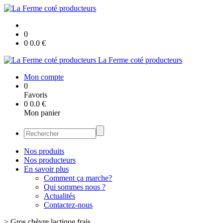
0
0
0.0
€
La Ferme coté producteurs
Mon compte
0
Favoris
0
0.0
€
Mon panier
Nos produits
Nos producteurs
En savoir plus
Comment ça marche?
Qui sommes nous ?
Actualités
Contactez-nous
>
Gros chèvre lactique frais