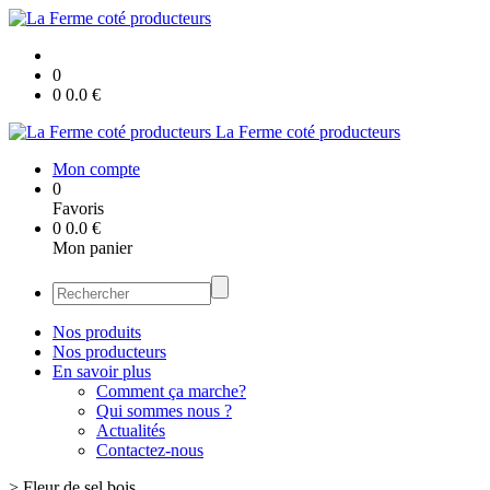
0
0
0.0
€
La Ferme coté producteurs
Mon compte
0
Favoris
0
0.0
€
Mon panier
Nos produits
Nos producteurs
En savoir plus
Comment ça marche?
Qui sommes nous ?
Actualités
Contactez-nous
>
Fleur de sel bois