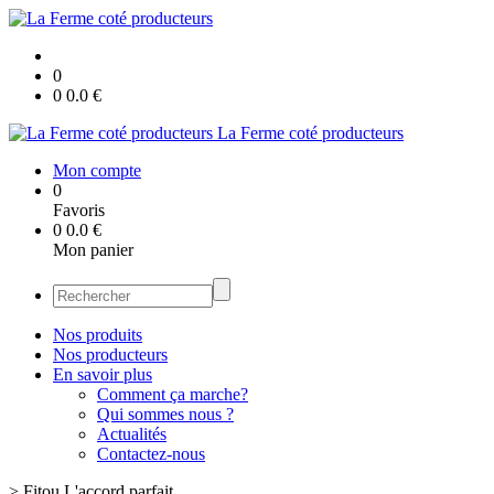
0
0
0.0
€
La Ferme coté producteurs
Mon compte
0
Favoris
0
0.0
€
Mon panier
Nos produits
Nos producteurs
En savoir plus
Comment ça marche?
Qui sommes nous ?
Actualités
Contactez-nous
>
Fitou L'accord parfait