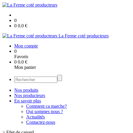
0
0
0.0
€
La Ferme coté producteurs
Mon compte
0
Favoris
0
0.0
€
Mon panier
Nos produits
Nos producteurs
En savoir plus
Comment ça marche?
Qui sommes nous ?
Actualités
Contactez-nous
>
Filet de canard