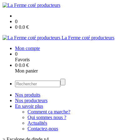
0
0
0.0
€
La Ferme coté producteurs
Mon compte
0
Favoris
0
0.0
€
Mon panier
Nos produits
Nos producteurs
En savoir plus
Comment ça marche?
Qui sommes nous ?
Actualités
Contactez-nous
>
Escalope de dinde x4