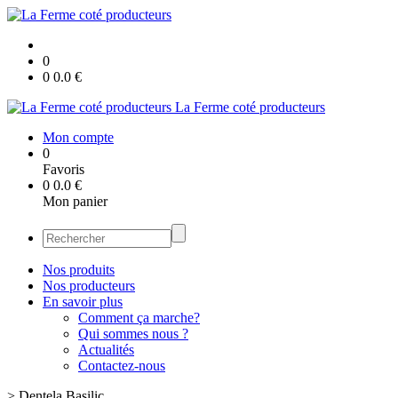
0
0
0.0
€
La Ferme coté producteurs
Mon compte
0
Favoris
0
0.0
€
Mon panier
Nos produits
Nos producteurs
En savoir plus
Comment ça marche?
Qui sommes nous ?
Actualités
Contactez-nous
>
Dentela Basilic