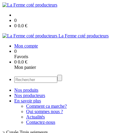
0
0
0.0
€
La Ferme coté producteurs
Mon compte
0
Favoris
0
0.0
€
Mon panier
Nos produits
Nos producteurs
En savoir plus
Comment ça marche?
Qui sommes nous ?
Actualités
Contactez-nous
>
Cuvée Trois seigneurs