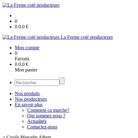
0
0
0.0
€
La Ferme coté producteurs
Mon compte
0
Favoris
0
0.0
€
Mon panier
Nos produits
Nos producteurs
En savoir plus
Comment ça marche?
Qui sommes nous ?
Actualités
Contactez-nous
>
Cuvée Marcelin Albert