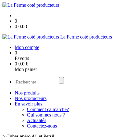
0
0
0.0
€
La Ferme coté producteurs
Mon compte
0
Favoris
0
0.0
€
Mon panier
Nos produits
Nos producteurs
En savoir plus
Comment ça marche?
Qui sommes nous ?
Actualités
Contactez-nous
>
Cubes apéro Ail et Persil