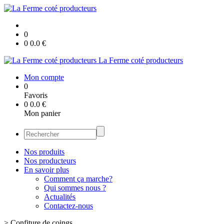
0
0
0.0
€
La Ferme coté producteurs
Mon compte
0
Favoris
0
0.0
€
Mon panier
Nos produits
Nos producteurs
En savoir plus
Comment ça marche?
Qui sommes nous ?
Actualités
Contactez-nous
>
Confiture de coings