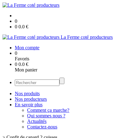
0
0
0.0
€
La Ferme coté producteurs
Mon compte
0
Favoris
0
0.0
€
Mon panier
Nos produits
Nos producteurs
En savoir plus
Comment ça marche?
Qui sommes nous ?
Actualités
Contactez-nous
>
Confit de canard 2 cuisses