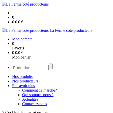
0
0
0.0
€
La Ferme coté producteurs
Mon compte
0
Favoris
0
0.0
€
Mon panier
Nos produits
Nos producteurs
En savoir plus
Comment ça marche?
Qui sommes nous ?
Actualités
Contactez-nous
>
Cocktail d'olives piquantes