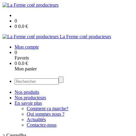
0
0
0.0
€
La Ferme coté producteurs
Mon compte
0
Favoris
0
0.0
€
Mon panier
Nos produits
Nos producteurs
En savoir plus
Comment ça marche?
Qui sommes nous ?
Actualités
Contactez-nous
>
Cauquilha