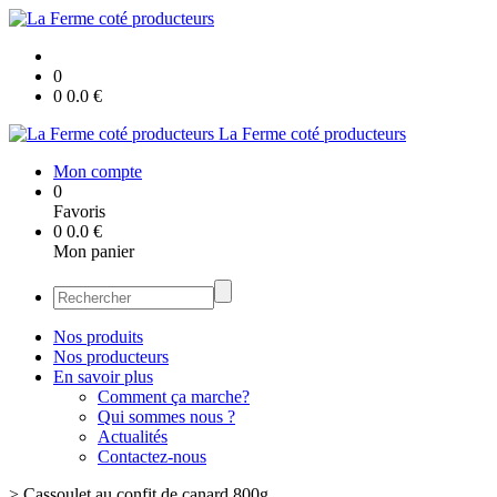
0
0
0.0
€
La Ferme coté producteurs
Mon compte
0
Favoris
0
0.0
€
Mon panier
Nos produits
Nos producteurs
En savoir plus
Comment ça marche?
Qui sommes nous ?
Actualités
Contactez-nous
>
Cassoulet au confit de canard 800g