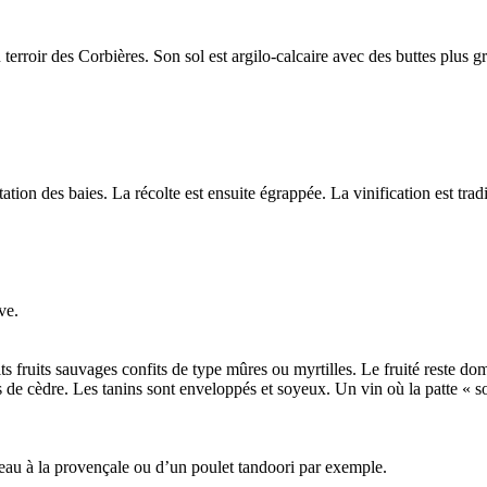
erroir des Corbières. Son sol est argilo-calcaire avec des buttes plus gr
tion des baies. La récolte est ensuite égrappée. La vinification est tradi
ve.
ts fruits sauvages confits de type mûres ou myrtilles. Le fruité reste d
tes de cèdre. Les tanins sont enveloppés et soyeux. Un vin où la patte « so
au à la provençale ou d’un poulet tandoori par exemple.