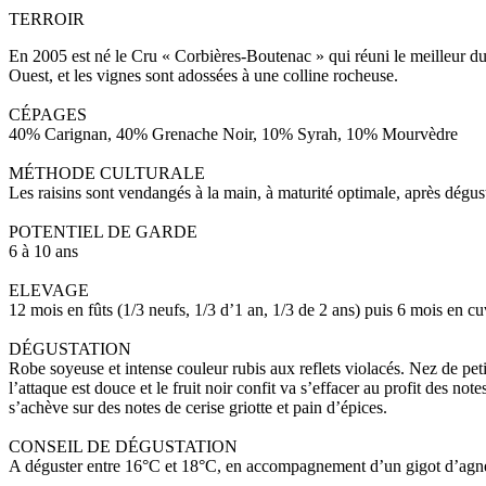
TERROIR
En 2005 est né le Cru « Corbières-Boutenac » qui réuni le meilleur du t
Ouest, et les vignes sont adossées à une colline rocheuse.
CÉPAGES
40% Carignan, 40% Grenache Noir, 10% Syrah, 10% Mourvèdre
MÉTHODE CULTURALE
Les raisins sont vendangés à la main, à maturité optimale, après dégusta
POTENTIEL DE GARDE
6 à 10 ans
ELEVAGE
12 mois en fûts (1/3 neufs, 1/3 d’1 an, 1/3 de 2 ans) puis 6 mois en cu
DÉGUSTATION
Robe soyeuse et intense couleur rubis aux reflets violacés. Nez de peti
l’attaque est douce et le fruit noir confit va s’effacer au profit des no
s’achève sur des notes de cerise griotte et pain d’épices.
CONSEIL DE DÉGUSTATION
A déguster entre 16°C et 18°C, en accompagnement d’un gigot d’agne