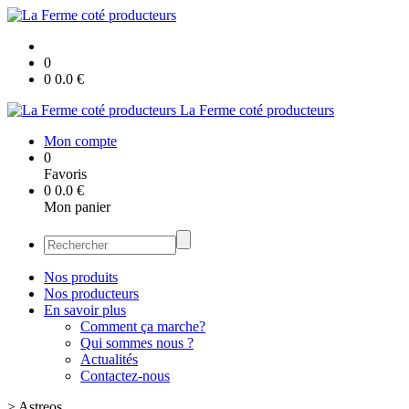
0
0
0.0
€
La Ferme coté producteurs
Mon compte
0
Favoris
0
0.0
€
Mon panier
Nos produits
Nos producteurs
En savoir plus
Comment ça marche?
Qui sommes nous ?
Actualités
Contactez-nous
>
Astreos