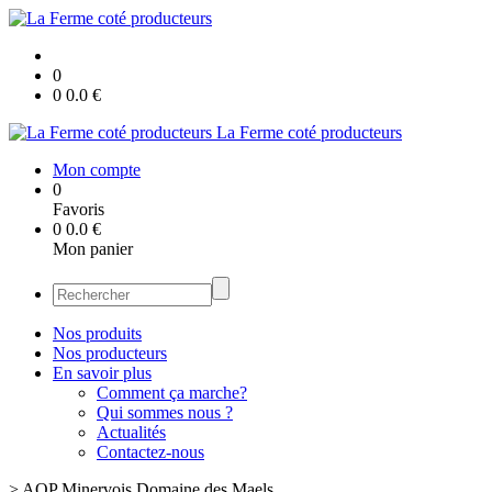
0
0
0.0
€
La Ferme coté producteurs
Mon compte
0
Favoris
0
0.0
€
Mon panier
Nos produits
Nos producteurs
En savoir plus
Comment ça marche?
Qui sommes nous ?
Actualités
Contactez-nous
>
AOP Minervois Domaine des Maels